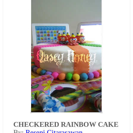
CHECKERED RAINBOW CAKE
B
y:
Resepi Citarasawan