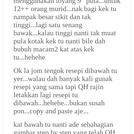
menggunakan loyang 9” pula...untuk
12++ orang murid...nak bagi kek tu
nampak besar sikit dan tak
tinggi...lagi satu senang
bawak...kalau tinggi nanti tak muat
pula kotak kek tu nanti bile dah
bubuh macam2 kat atas kek
tu...hehehe
Ok la jom tengok resepi dibawah tu
yer...walau dah banyak kali gunak
resepi yang sama tapi QH rajin
letakkan lagi resepi tu
dibawah...hehehe...bukan susah
pon...copy and paste aje...
kat bawah tu nanti ade sebahagian
gambar step by step yang telah QH