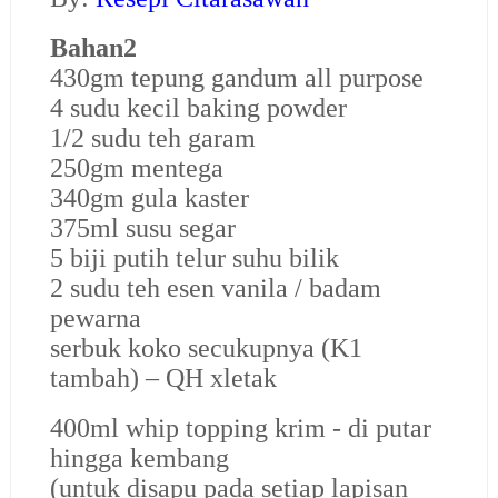
Bahan2
430gm tepung gandum all purpose
4 sudu kecil baking powder
1/2 sudu teh garam
250gm mentega
340gm gula kaster
375ml susu segar
5 biji putih telur suhu bilik
2 sudu teh esen vanila / badam
pewarna
serbuk koko secukupnya (K1
tambah) – QH xletak
400ml whip topping krim - di putar
hingga kembang
(untuk disapu pada setiap lapisan