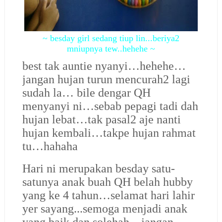
~ besday girl sedang tiup lin...beriya2
mniupnya tew..hehehe ~
best tak auntie nyanyi…hehehe…
jangan hujan turun mencurah2 lagi
sudah la… bile dengar QH
menyanyi ni…sebab pepagi tadi dah
hujan lebat…tak pasal2 aje nanti
hujan kembali…takpe hujan rahmat
tu…hahaha
Hari ni merupakan besday satu-
satunya anak buah QH belah hubby
yang ke 4 tahun…selamat hari lahir
yer sayang...semoga menjadi anak