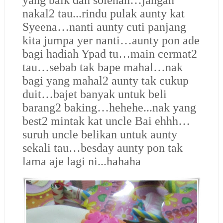
yang baik dan solehah…jangan
nakal2 tau...rindu pulak aunty kat
Syeena…nanti aunty cuti panjang
kita jumpa yer nanti…aunty pon ade
bagi hadiah Ypad tu…main cermat2
tau…sebab tak bape mahal…nak
bagi yang mahal2 aunty tak cukup
duit…bajet banyak untuk beli
barang2 baking…hehehe...nak yang
best2 mintak kat uncle Bai ehhh…
suruh uncle belikan untuk aunty
sekali tau…besday aunty pon tak
lama aje lagi ni...hahaha