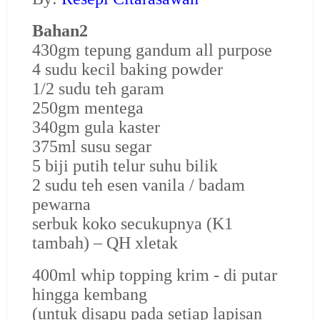
Bahan2
430gm tepung gandum all purpose
4 sudu kecil baking powder
1/2 sudu teh garam
250gm mentega
340gm gula kaster
375ml susu segar
5 biji putih telur suhu bilik
2 sudu teh esen vanila / badam
pewarna
serbuk koko secukupnya (K1
tambah) – QH xletak
400ml whip topping krim - di putar
hingga kembang
(untuk disapu pada setiap lapisan