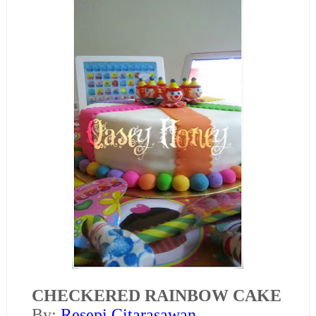
CHECKERED RAINBOW CAKE
B
y:
Resepi Citarasawan