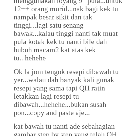
menggunakan loyang 9” pula...untuk
12++ orang murid...nak bagi kek tu
nampak besar sikit dan tak
tinggi...lagi satu senang
bawak...kalau tinggi nanti tak muat
pula kotak kek tu nanti bile dah
bubuh macam2 kat atas kek
tu...hehehe
Ok la jom tengok resepi dibawah tu
yer...walau dah banyak kali gunak
resepi yang sama tapi QH rajin
letakkan lagi resepi tu
dibawah...hehehe...bukan susah
pon...copy and paste aje...
kat bawah tu nanti ade sebahagian
gambar step by step yang telah QH