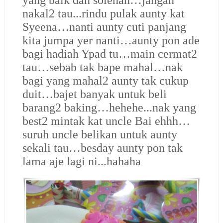
yang baik dan solehah…jangan
nakal2 tau...rindu pulak aunty kat
Syeena…nanti aunty cuti panjang
kita jumpa yer nanti…aunty pon ade
bagi hadiah Ypad tu…main cermat2
tau…sebab tak bape mahal…nak
bagi yang mahal2 aunty tak cukup
duit…bajet banyak untuk beli
barang2 baking…hehehe...nak yang
best2 mintak kat uncle Bai ehhh…
suruh uncle belikan untuk aunty
sekali tau…besday aunty pon tak
lama aje lagi ni...hahaha