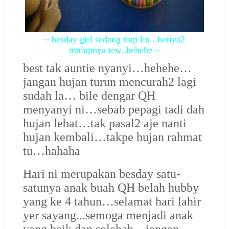
~ besday girl sedang tiup lin...beriya2
mniupnya tew..hehehe ~
best tak auntie nyanyi…hehehe…
jangan hujan turun mencurah2 lagi
sudah la… bile dengar QH
menyanyi ni…sebab pepagi tadi dah
hujan lebat…tak pasal2 aje nanti
hujan kembali…takpe hujan rahmat
tu…hahaha
Hari ni merupakan besday satu-
satunya anak buah QH belah hubby
yang ke 4 tahun…selamat hari lahir
yer sayang...semoga menjadi anak