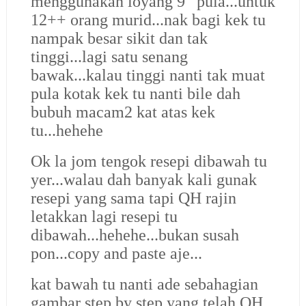
menggunakan loyang 9” pula...untuk
12++ orang murid...nak bagi kek tu
nampak besar sikit dan tak
tinggi...lagi satu senang
bawak...kalau tinggi nanti tak muat
pula kotak kek tu nanti bile dah
bubuh macam2 kat atas kek
tu...hehehe
Ok la jom tengok resepi dibawah tu
yer...walau dah banyak kali gunak
resepi yang sama tapi QH rajin
letakkan lagi resepi tu
dibawah...hehehe...bukan susah
pon...copy and paste aje...
kat bawah tu nanti ade sebahagian
gambar step by step yang telah QH