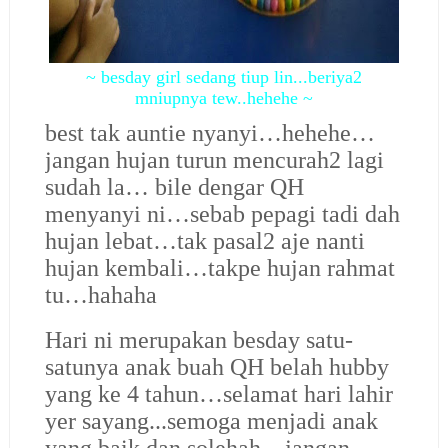
~ besday girl sedang tiup lin...beriya2
mniupnya tew..hehehe ~
best tak auntie nyanyi…hehehe…
jangan hujan turun mencurah2 lagi
sudah la… bile dengar QH
menyanyi ni…sebab pepagi tadi dah
hujan lebat…tak pasal2 aje nanti
hujan kembali…takpe hujan rahmat
tu…hahaha
Hari ni merupakan besday satu-
satunya anak buah QH belah hubby
yang ke 4 tahun…selamat hari lahir
yer sayang...semoga menjadi anak