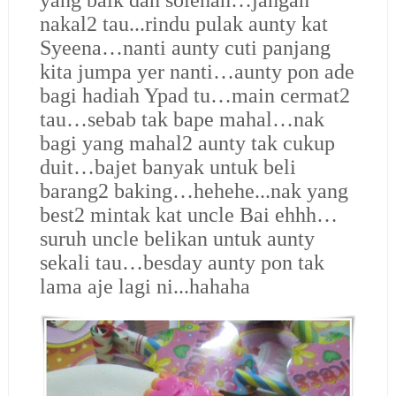
yang baik dan solehah…jangan
nakal2 tau...rindu pulak aunty kat
Syeena…nanti aunty cuti panjang
kita jumpa yer nanti…aunty pon ade
bagi hadiah Ypad tu…main cermat2
tau…sebab tak bape mahal…nak
bagi yang mahal2 aunty tak cukup
duit…bajet banyak untuk beli
barang2 baking…hehehe...nak yang
best2 mintak kat uncle Bai ehhh…
suruh uncle belikan untuk aunty
sekali tau…besday aunty pon tak
lama aje lagi ni...hahaha