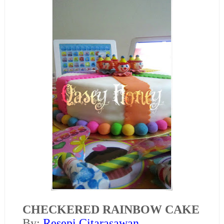
CHECKERED RAINBOW CAKE
B
y:
Resepi Citarasawan