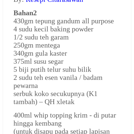
Bahan2
430gm tepung gandum all purpose
4 sudu kecil baking powder
1/2 sudu teh garam
250gm mentega
340gm gula kaster
375ml susu segar
5 biji putih telur suhu bilik
2 sudu teh esen vanila / badam
pewarna
serbuk koko secukupnya (K1
tambah) – QH xletak
400ml whip topping krim - di putar
hingga kembang
(untuk disapu pada setiap lapisan