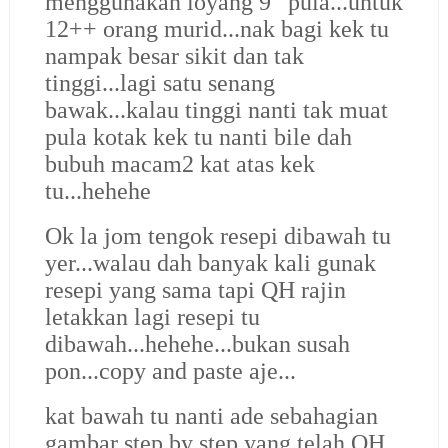
menggunakan loyang 9” pula...untuk
12++ orang murid...nak bagi kek tu
nampak besar sikit dan tak
tinggi...lagi satu senang
bawak...kalau tinggi nanti tak muat
pula kotak kek tu nanti bile dah
bubuh macam2 kat atas kek
tu...hehehe
Ok la jom tengok resepi dibawah tu
yer...walau dah banyak kali gunak
resepi yang sama tapi QH rajin
letakkan lagi resepi tu
dibawah...hehehe...bukan susah
pon...copy and paste aje...
kat bawah tu nanti ade sebahagian
gambar step by step yang telah QH