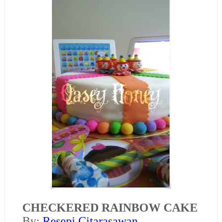
CHECKERED RAINBOW CAKE
B
y:
Resepi Citarasawan