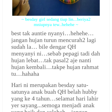
~ besday girl sedang tiup lin...beriya2
mniupnya tew..hehehe ~
best tak auntie nyanyi…hehehe…
jangan hujan turun mencurah2 lagi
sudah la… bile dengar QH
menyanyi ni…sebab pepagi tadi dah
hujan lebat…tak pasal2 aje nanti
hujan kembali…takpe hujan rahmat
tu…hahaha
Hari ni merupakan besday satu-
satunya anak buah QH belah hubby
yang ke 4 tahun…selamat hari lahir
yer sayang...semoga menjadi anak