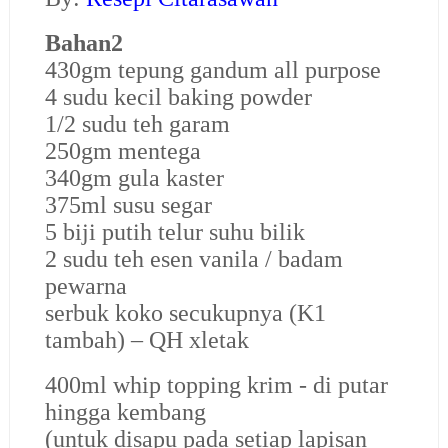
Bahan2
430gm tepung gandum all purpose
4 sudu kecil baking powder
1/2 sudu teh garam
250gm mentega
340gm gula kaster
375ml susu segar
5 biji putih telur suhu bilik
2 sudu teh esen vanila / badam
pewarna
serbuk koko secukupnya (K1
tambah) – QH xletak
400ml whip topping krim - di putar
hingga kembang
(untuk disapu pada setiap lapisan