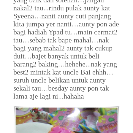
yang baik dan solehah…jangan
nakal2 tau...rindu pulak aunty kat
Syeena…nanti aunty cuti panjang
kita jumpa yer nanti…aunty pon ade
bagi hadiah Ypad tu…main cermat2
tau…sebab tak bape mahal…nak
bagi yang mahal2 aunty tak cukup
duit…bajet banyak untuk beli
barang2 baking…hehehe...nak yang
best2 mintak kat uncle Bai ehhh…
suruh uncle belikan untuk aunty
sekali tau…besday aunty pon tak
lama aje lagi ni...hahaha