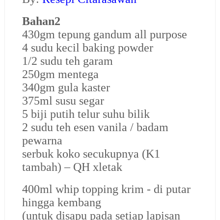
Bahan2
430gm tepung gandum all purpose
4 sudu kecil baking powder
1/2 sudu teh garam
250gm mentega
340gm gula kaster
375ml susu segar
5 biji putih telur suhu bilik
2 sudu teh esen vanila / badam
pewarna
serbuk koko secukupnya (K1
tambah) – QH xletak
400ml whip topping krim - di putar
hingga kembang
(untuk disapu pada setiap lapisan