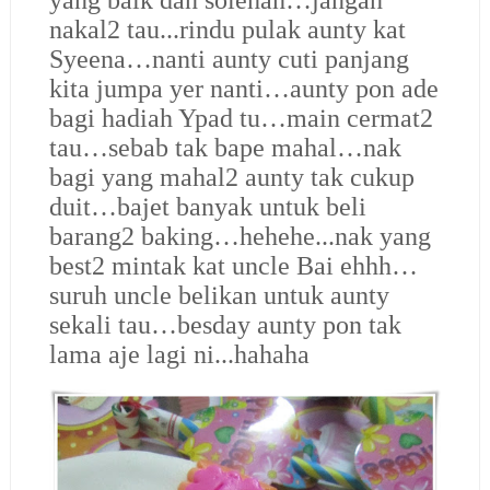
yang baik dan solehah…jangan
nakal2 tau...rindu pulak aunty kat
Syeena…nanti aunty cuti panjang
kita jumpa yer nanti…aunty pon ade
bagi hadiah Ypad tu…main cermat2
tau…sebab tak bape mahal…nak
bagi yang mahal2 aunty tak cukup
duit…bajet banyak untuk beli
barang2 baking…hehehe...nak yang
best2 mintak kat uncle Bai ehhh…
suruh uncle belikan untuk aunty
sekali tau…besday aunty pon tak
lama aje lagi ni...hahaha