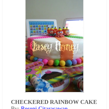
CHECKERED RAINBOW CAKE
B
y:
Resepi Citarasawan