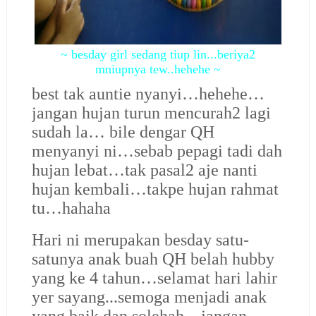
~ besday girl sedang tiup lin...beriya2
mniupnya tew..hehehe ~
best tak auntie nyanyi…hehehe…
jangan hujan turun mencurah2 lagi
sudah la… bile dengar QH
menyanyi ni…sebab pepagi tadi dah
hujan lebat…tak pasal2 aje nanti
hujan kembali…takpe hujan rahmat
tu…hahaha
Hari ni merupakan besday satu-
satunya anak buah QH belah hubby
yang ke 4 tahun…selamat hari lahir
yer sayang...semoga menjadi anak