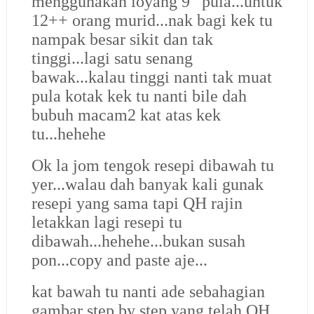
menggunakan loyang 9” pula...untuk
12++ orang murid...nak bagi kek tu
nampak besar sikit dan tak
tinggi...lagi satu senang
bawak...kalau tinggi nanti tak muat
pula kotak kek tu nanti bile dah
bubuh macam2 kat atas kek
tu...hehehe
Ok la jom tengok resepi dibawah tu
yer...walau dah banyak kali gunak
resepi yang sama tapi QH rajin
letakkan lagi resepi tu
dibawah...hehehe...bukan susah
pon...copy and paste aje...
kat bawah tu nanti ade sebahagian
gambar step by step yang telah QH