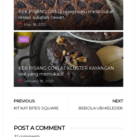
KEK PISANG OREO..resepi baru mesti cuba!!
resepi sukatan cawan
May 18, 2021
KEK
KEK PISANG COKLAT KLUSTER KAYANGAN
viral yang memukau!!
January 18, 2021
PREVIOUS
NEXT
KIT KAT BITES SQUARE
BEBOLA UBI KELEDEK
POST A COMMENT
32 comments