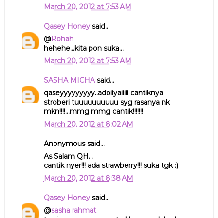
March 20, 2012 at 7:53 AM
Qasey Honey
said...
@
Rohah
hehehe...kita pon suka...
March 20, 2012 at 7:53 AM
SASHA MICHA
said...
qaseyyyyyyyyy..adoiiyaiiiii cantiknya
stroberi tuuuuuuuuuu syg rasanya nk
mkn!!!!...mmg mmg cantik!!!!!!!
March 20, 2012 at 8:02 AM
Anonymous said...
As Salam QH...
cantik nyer!!! ada strawberry!!! suka tgk :)
March 20, 2012 at 8:38 AM
Qasey Honey
said...
@
sasha rahmat