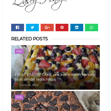
Whats
RELATED POSTS
app
KEK
FRUIT PASTRY CAKE viral..kek mewah berbaloi
buat sendiri (edisi niaga)
June 23, 2021
KEK