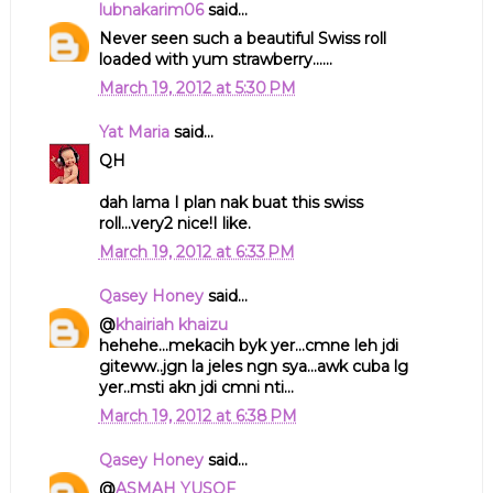
lubnakarim06
said...
Never seen such a beautiful Swiss roll
loaded with yum strawberry......
March 19, 2012 at 5:30 PM
Yat Maria
said...
QH
dah lama I plan nak buat this swiss
roll...very2 nice!I like.
March 19, 2012 at 6:33 PM
Qasey Honey
said...
@
khairiah khaizu
hehehe...mekacih byk yer...cmne leh jdi
giteww..jgn la jeles ngn sya...awk cuba lg
yer..msti akn jdi cmni nti...
March 19, 2012 at 6:38 PM
Qasey Honey
said...
@
ASMAH YUSOF