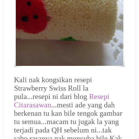
Kali nak kongsikan resepi
Strawberry Swiss Roll la
pula...resepi ni dari blog
Resepi
Citarasawan
...mesti ade yang dah
berkenan tu kan bile tengok gambar
tu semua...macam tu jugak la yang
terjadi pada QH sebelum ni...tak
sabo rasanya nak mencuba bile Kak