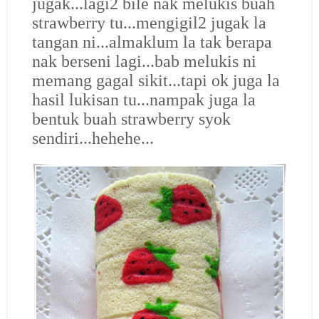
jugak...lagi2 bile nak melukis buah
strawberry tu...mengigil2 jugak la
tangan ni...almaklum la tak berapa
nak berseni lagi...bab melukis ni
memang gagal sikit...tapi ok juga la
hasil lukisan tu...nampak juga la
bentuk buah strawberry syok
sendiri...hehehe...