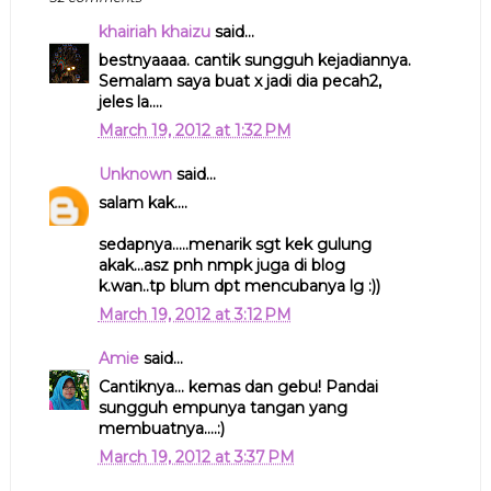
khairiah khaizu
said...
bestnyaaaa. cantik sungguh kejadiannya.
Semalam saya buat x jadi dia pecah2,
jeles la....
March 19, 2012 at 1:32 PM
Unknown
said...
salam kak....
sedapnya.....menarik sgt kek gulung
akak...asz pnh nmpk juga di blog
k.wan..tp blum dpt mencubanya lg :))
March 19, 2012 at 3:12 PM
Amie
said...
Cantiknya... kemas dan gebu! Pandai
sungguh empunya tangan yang
membuatnya....:)
March 19, 2012 at 3:37 PM