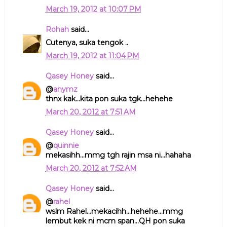
March 19, 2012 at 10:07 PM
Rohah
said...
Cutenya, suka tengok ..
March 19, 2012 at 11:04 PM
Qasey Honey
said...
@
anymz
thnx kak...kita pon suka tgk...hehehe
March 20, 2012 at 7:51 AM
Qasey Honey
said...
@
quinnie
mekasihh...mmg tgh rajin msa ni...hahaha
March 20, 2012 at 7:52 AM
Qasey Honey
said...
@
rahel
wslm Rahel...mekacihh...hehehe...mmg
lembut kek ni mcm span...QH pon suka