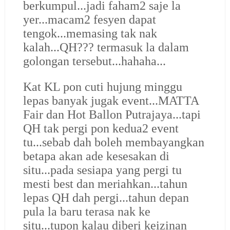
berkumpul...jadi faham2 saje la
yer...macam2 fesyen dapat
tengok...memasing tak nak
kalah...QH??? termasuk la dalam
golongan tersebut...hahaha...
Kat KL pon cuti hujung minggu
lepas banyak jugak event...MATTA
Fair dan Hot Ballon Putrajaya...tapi
QH tak pergi pon kedua2 event
tu...sebab dah boleh membayangkan
betapa akan ade kesesakan di
situ...pada sesiapa yang pergi tu
mesti best dan meriahkan...tahun
lepas QH dah pergi...tahun depan
pula la baru terasa nak ke
situ...tupon kalau diberi keizinan