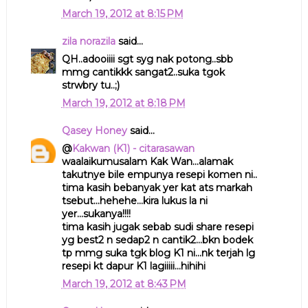
March 19, 2012 at 8:15 PM
zila norazila
said...
QH..adooiiii sgt syg nak potong..sbb
mmg cantikkk sangat2..suka tgok
strwbry tu..;)
March 19, 2012 at 8:18 PM
Qasey Honey
said...
@
Kakwan (K1) - citarasawan
waalaikumusalam Kak Wan...alamak
takutnye bile empunya resepi komen ni..
tima kasih bebanyak yer kat ats markah
tsebut...hehehe...kira lukus la ni
yer...sukanya!!!!
tima kasih jugak sebab sudi share resepi
yg best2 n sedap2 n cantik2...bkn bodek
tp mmg suka tgk blog K1 ni...nk terjah lg
resepi kt dapur K1 lagiiiii...hihihi
March 19, 2012 at 8:43 PM