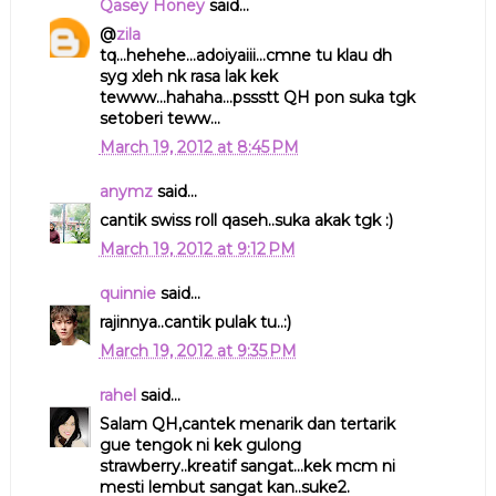
Qasey Honey
said...
@
zila
tq...hehehe...adoiyaiii...cmne tu klau dh
syg xleh nk rasa lak kek
tewww...hahaha...pssstt QH pon suka tgk
setoberi teww...
March 19, 2012 at 8:45 PM
anymz
said...
cantik swiss roll qaseh..suka akak tgk :)
March 19, 2012 at 9:12 PM
quinnie
said...
rajinnya..cantik pulak tu..:)
March 19, 2012 at 9:35 PM
rahel
said...
Salam QH,cantek menarik dan tertarik
gue tengok ni kek gulong
strawberry..kreatif sangat...kek mcm ni
mesti lembut sangat kan..suke2.