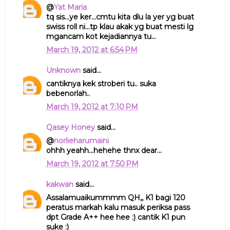
@
Yat Maria
tq sis...ye ker...cmtu kita dlu la yer yg buat
swiss roll ni...tp klau akak yg buat mesti lg
mgancam kot kejadiannya tu...
March 19, 2012 at 6:54 PM
Unknown
said...
cantiknya kek stroberi tu.. suka
bebenorlah..
March 19, 2012 at 7:10 PM
Qasey Honey
said...
@
norlieharumaini
ohhh yeahh...hehehe thnx dear...
March 19, 2012 at 7:50 PM
kakwan
said...
Assalamuaikummmm QH,, K1 bagi 120
peratus markah kalu masuk periksa pass
dpt Grade A++ hee hee :) cantik K1 pun
suke :)