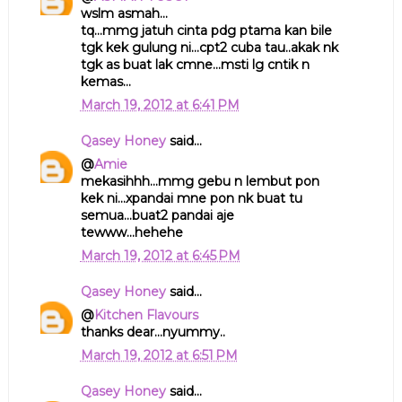
wslm asmah...
tq...mmg jatuh cinta pdg ptama kan bile
tgk kek gulung ni...cpt2 cuba tau..akak nk
tgk as buat lak cmne...msti lg cntik n
kemas...
March 19, 2012 at 6:41 PM
Qasey Honey
said...
@
Amie
mekasihhh...mmg gebu n lembut pon
kek ni...xpandai mne pon nk buat tu
semua...buat2 pandai aje
tewww...hehehe
March 19, 2012 at 6:45 PM
Qasey Honey
said...
@
Kitchen Flavours
thanks dear...nyummy..
March 19, 2012 at 6:51 PM
Qasey Honey
said...