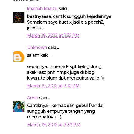
khairiah khaizu
said...
bestnyaaaa. cantik sungguh kejadiannya.
Semalam saya buat x jadi dia pecah2,
jeles la....
March 19, 2012 at 1:32 PM
Unknown
said...
salam kak....
sedapnya.....menarik sgt kek gulung
akak...asz pnh nmpk juga di blog
k.wan..tp blum dpt mencubanya lg :))
March 19, 2012 at 3:12 PM
Amie
said...
Cantiknya... kemas dan gebu! Pandai
sungguh empunya tangan yang
membuatnya....:)
March 19, 2012 at 3:37 PM