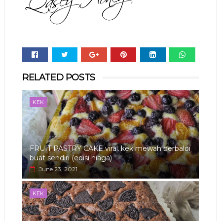
Whats
RELATED POSTS
app
KEK
FRUIT PASTRY CAKE viral..kek mewah berbaloi
buat sendiri (edisi niaga)
June 23, 2021
KEK