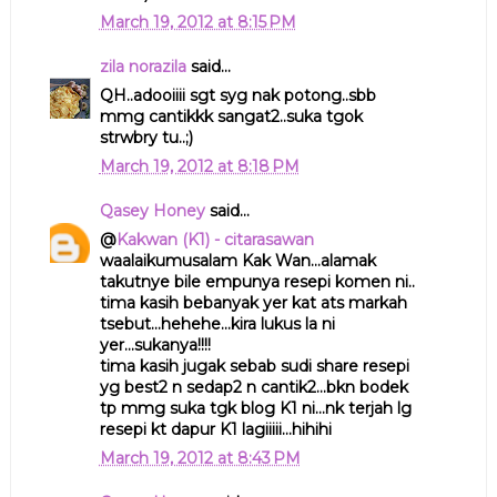
March 19, 2012 at 8:15 PM
zila norazila
said...
QH..adooiiii sgt syg nak potong..sbb
mmg cantikkk sangat2..suka tgok
strwbry tu..;)
March 19, 2012 at 8:18 PM
Qasey Honey
said...
@
Kakwan (K1) - citarasawan
waalaikumusalam Kak Wan...alamak
takutnye bile empunya resepi komen ni..
tima kasih bebanyak yer kat ats markah
tsebut...hehehe...kira lukus la ni
yer...sukanya!!!!
tima kasih jugak sebab sudi share resepi
yg best2 n sedap2 n cantik2...bkn bodek
tp mmg suka tgk blog K1 ni...nk terjah lg
resepi kt dapur K1 lagiiiii...hihihi
March 19, 2012 at 8:43 PM