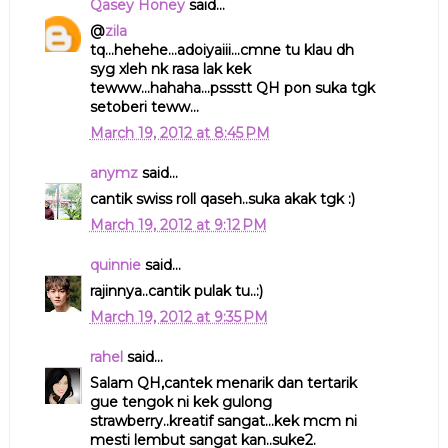
Qasey Honey
said...
@
zila
tq...hehehe...adoiyaiii...cmne tu klau dh
syg xleh nk rasa lak kek
tewww...hahaha...pssstt QH pon suka tgk
setoberi teww...
March 19, 2012 at 8:45 PM
anymz
said...
cantik swiss roll qaseh..suka akak tgk :)
March 19, 2012 at 9:12 PM
quinnie
said...
rajinnya..cantik pulak tu..:)
March 19, 2012 at 9:35 PM
rahel
said...
Salam QH,cantek menarik dan tertarik
gue tengok ni kek gulong
strawberry..kreatif sangat...kek mcm ni
mesti lembut sangat kan..suke2.