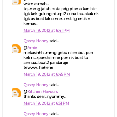
wslm asmah...
tq...mmg jatuh cinta pdg ptama kan bile
tgk kek gulung ni...cpt2 cuba tau..akak nk
tgk as buat lak cmne...msti lg cntik n
kemas...
March 19, 2012 at 6:41 PM
Qasey Honey
said...
@
Amie
mekasihhh...mmg gebu n lembut pon
kek ni...xpandai mne pon nk buat tu
semua...buat2 pandai aje
tewww...hehehe
March 19, 2012 at 6:45 PM
Qasey Honey
said...
@
Kitchen Flavours
thanks dear...nyummy..
March 19, 2012 at 6:51 PM
Qasey Honey
said...