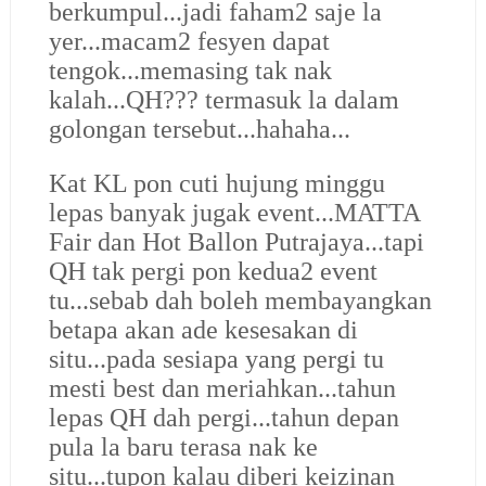
berkumpul...jadi faham2 saje la
yer...macam2 fesyen dapat
tengok...memasing tak nak
kalah...QH??? termasuk la dalam
golongan tersebut...hahaha...
Kat KL pon cuti hujung minggu
lepas banyak jugak event...MATTA
Fair dan Hot Ballon Putrajaya...tapi
QH tak pergi pon kedua2 event
tu...sebab dah boleh membayangkan
betapa akan ade kesesakan di
situ...pada sesiapa yang pergi tu
mesti best dan meriahkan...tahun
lepas QH dah pergi...tahun depan
pula la baru terasa nak ke
situ...tupon kalau diberi keizinan