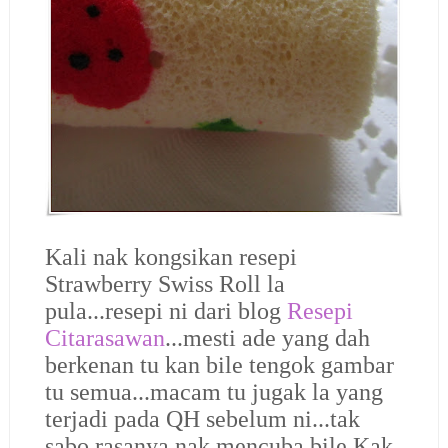
Kali nak kongsikan resepi
Strawberry Swiss Roll la
pula...resepi ni dari blog
Resepi
Citarasawan
...mesti ade yang dah
berkenan tu kan bile tengok gambar
tu semua...macam tu jugak la yang
terjadi pada QH sebelum ni...tak
sabo rasanya nak mencuba bile Kak