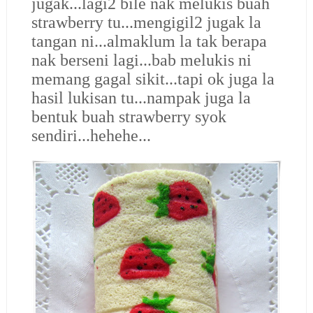
jugak...lagi2 bile nak melukis buah
strawberry tu...mengigil2 jugak la
tangan ni...almaklum la tak berapa
nak berseni lagi...bab melukis ni
memang gagal sikit...tapi ok juga la
hasil lukisan tu...nampak juga la
bentuk buah strawberry syok
sendiri...hehehe...