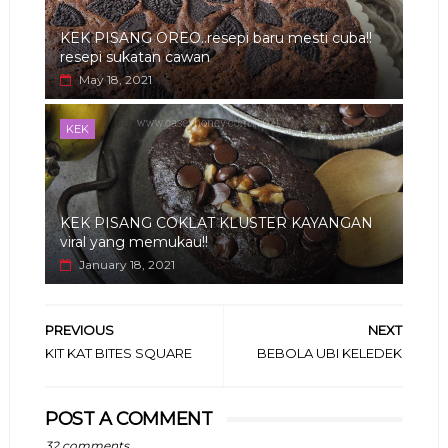
KEK PISANG OREO..resepi baru mesti cuba!!
resepi sukatan cawan
May 18, 2021
KEK
KEK PISANG COKLAT KLUSTER KAYANGAN
viral yang memukau!!
January 18, 2021
PREVIOUS
NEXT
KIT KAT BITES SQUARE
BEBOLA UBI KELEDEK
POST A COMMENT
32 comments