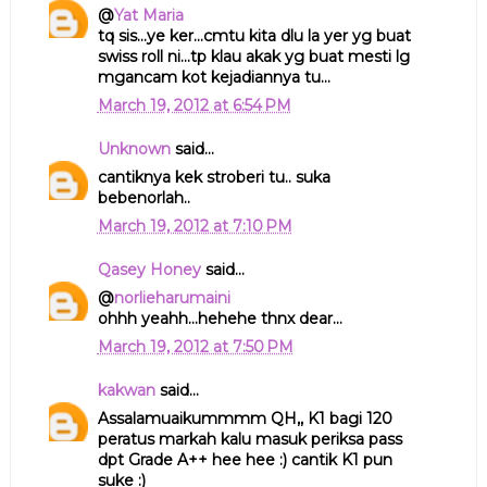
@
Yat Maria
tq sis...ye ker...cmtu kita dlu la yer yg buat
swiss roll ni...tp klau akak yg buat mesti lg
mgancam kot kejadiannya tu...
March 19, 2012 at 6:54 PM
Unknown
said...
cantiknya kek stroberi tu.. suka
bebenorlah..
March 19, 2012 at 7:10 PM
Qasey Honey
said...
@
norlieharumaini
ohhh yeahh...hehehe thnx dear...
March 19, 2012 at 7:50 PM
kakwan
said...
Assalamuaikummmm QH,, K1 bagi 120
peratus markah kalu masuk periksa pass
dpt Grade A++ hee hee :) cantik K1 pun
suke :)