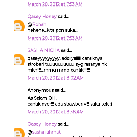
March 20, 2012 at 7:53 AM
Qasey Honey
said...
@
Rohah
hehehe...kita pon suka...
March 20, 2012 at 7:53 AM
SASHA MICHA
said...
qaseyyyyyyyyy..adoiiyaiiiii cantiknya
stroberi tuuuuuuuuuu syg rasanya nk
mkn!!!!...mmg mmg cantik!!!!!!!
March 20, 2012 at 8:02 AM
Anonymous said...
As Salam QH...
cantik nyer!!! ada strawberry!!! suka tgk :)
March 20, 2012 at 8:38 AM
Qasey Honey
said...
@
sasha rahmat