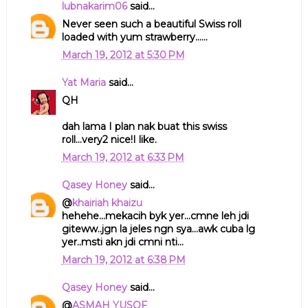
lubnakarim06
said...
Never seen such a beautiful Swiss roll
loaded with yum strawberry......
March 19, 2012 at 5:30 PM
Yat Maria
said...
QH
dah lama I plan nak buat this swiss
roll...very2 nice!I like.
March 19, 2012 at 6:33 PM
Qasey Honey
said...
@
khairiah khaizu
hehehe...mekacih byk yer...cmne leh jdi
giteww..jgn la jeles ngn sya...awk cuba lg
yer..msti akn jdi cmni nti...
March 19, 2012 at 6:38 PM
Qasey Honey
said...
@
ASMAH YUSOF