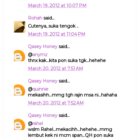
March 19, 2012 at 10:07 PM
Rohah
said...
Cutenya, suka tengok ..
March 19, 2012 at 11:04 PM
Qasey Honey
said...
@
anymz
thnx kak...kita pon suka tgk...hehehe
March 20, 2012 at 7:51 AM
Qasey Honey
said...
@
quinnie
mekasihh...mmg tgh rajin msa ni...hahaha
March 20, 2012 at 7:52 AM
Qasey Honey
said...
@
rahel
wslm Rahel...mekacihh...hehehe...mmg
lembut kek ni mcm span...QH pon suka