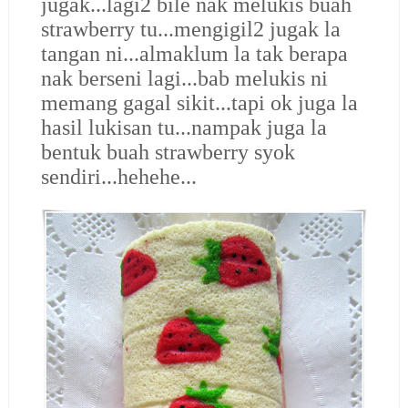
jugak...lagi2 bile nak melukis buah
strawberry tu...mengigil2 jugak la
tangan ni...almaklum la tak berapa
nak berseni lagi...bab melukis ni
memang gagal sikit...tapi ok juga la
hasil lukisan tu...nampak juga la
bentuk buah strawberry syok
sendiri...hehehe...