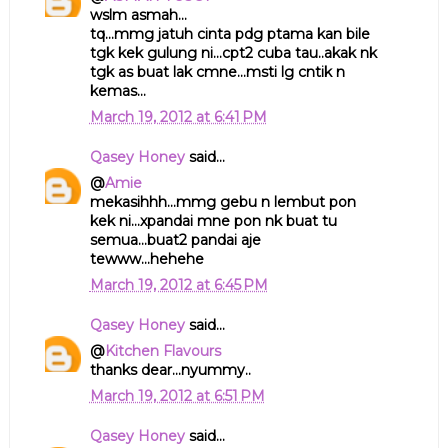
wslm asmah...
tq...mmg jatuh cinta pdg ptama kan bile
tgk kek gulung ni...cpt2 cuba tau..akak nk
tgk as buat lak cmne...msti lg cntik n
kemas...
March 19, 2012 at 6:41 PM
Qasey Honey
said...
@
Amie
mekasihhh...mmg gebu n lembut pon
kek ni...xpandai mne pon nk buat tu
semua...buat2 pandai aje
tewww...hehehe
March 19, 2012 at 6:45 PM
Qasey Honey
said...
@
Kitchen Flavours
thanks dear...nyummy..
March 19, 2012 at 6:51 PM
Qasey Honey
said...