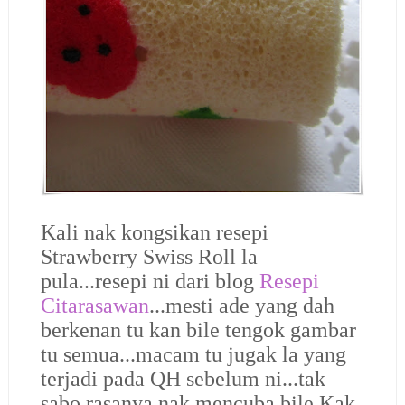
Kali nak kongsikan resepi
Strawberry Swiss Roll la
pula...resepi ni dari blog
Resepi
Citarasawan
...mesti ade yang dah
berkenan tu kan bile tengok gambar
tu semua...macam tu jugak la yang
terjadi pada QH sebelum ni...tak
sabo rasanya nak mencuba bile Kak