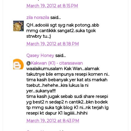
March 19, 2012 at 8:15 PM
zila norazila
said...
QH..adooiiii sgt syg nak potong..sbb
mmg cantikkk sangat2..suka tgok
strwbry tu..;)
March 19, 2012 at 8:18 PM
Qasey Honey
said...
@
Kakwan (K1) - citarasawan
waalaikumusalam Kak Wan...alamak
takutnye bile empunya resepi komen ni..
tima kasih bebanyak yer kat ats markah
tsebut...hehehe...kira lukus la ni
yer...sukanya!!!!
tima kasih jugak sebab sudi share resepi
yg best2 n sedap2 n cantik2...bkn bodek
tp mmg suka tgk blog K1 ni...nk terjah lg
resepi kt dapur K1 lagiiiii...hihihi
March 19, 2012 at 8:43 PM