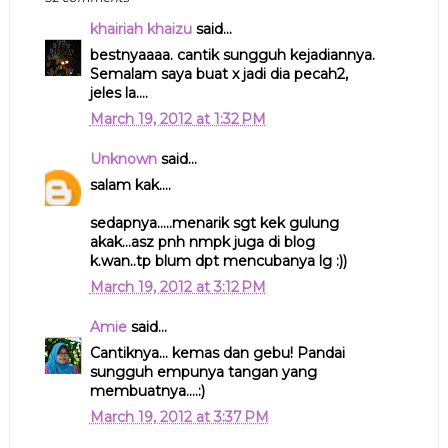
khairiah khaizu
said...
bestnyaaaa. cantik sungguh kejadiannya.
Semalam saya buat x jadi dia pecah2,
jeles la....
March 19, 2012 at 1:32 PM
Unknown
said...
salam kak....
sedapnya.....menarik sgt kek gulung
akak...asz pnh nmpk juga di blog
k.wan..tp blum dpt mencubanya lg :))
March 19, 2012 at 3:12 PM
Amie
said...
Cantiknya... kemas dan gebu! Pandai
sungguh empunya tangan yang
membuatnya....:)
March 19, 2012 at 3:37 PM