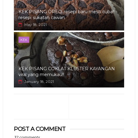
KEK PISANG OREO..resepi baru mesti cuba!!
resepi sukatan cawan
May 18, 2021
KEK
KEK PISANG COKLAT KLUSTER KAYANGAN
viral yang memukau!!
January 18, 2021
POST A COMMENT
32 comments