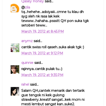
Qasey Honey
said...
@
zila
tq...hehehe...adoiyaiii...cmne tu klau dh
syg xleh nk rasa lak kek
tewww...hahaha...pssstt QH pon suka tgk
setoberi teww...
March 19, 2012 at 8:45 PM
anymz
said...
cantik swiss roll qaseh..suka akak tgk :)
March 19, 2012 at 9:12 PM
quinnie
said...
rajinnya..cantik pulak tu..:)
March 19, 2012 at 9:35 PM
rahel
said...
Salam QH,cantek menarik dan tertarik
gue tengok ni kek gulong
strawberry..kreatif sangat...kek mcm ni
mesti lembut sangat kan..suke2.