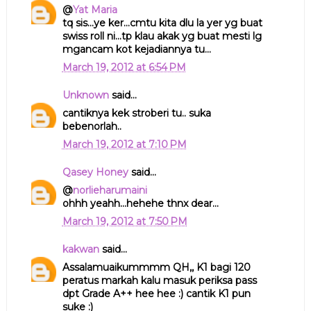
@
Yat Maria
tq sis...ye ker...cmtu kita dlu la yer yg buat
swiss roll ni...tp klau akak yg buat mesti lg
mgancam kot kejadiannya tu...
March 19, 2012 at 6:54 PM
Unknown
said...
cantiknya kek stroberi tu.. suka
bebenorlah..
March 19, 2012 at 7:10 PM
Qasey Honey
said...
@
norlieharumaini
ohhh yeahh...hehehe thnx dear...
March 19, 2012 at 7:50 PM
kakwan
said...
Assalamuaikummmm QH,, K1 bagi 120
peratus markah kalu masuk periksa pass
dpt Grade A++ hee hee :) cantik K1 pun
suke :)