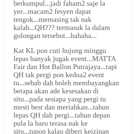
berkumpul...jadi faham2 saje la
yer...macam2 fesyen dapat
tengok...memasing tak nak
kalah...QH??? termasuk la dalam
golongan tersebut...hahaha...
Kat KL pon cuti hujung minggu
lepas banyak jugak event...MATTA
Fair dan Hot Ballon Putrajaya...tapi
QH tak pergi pon kedua2 event
tu...sebab dah boleh membayangkan
betapa akan ade kesesakan di
situ...pada sesiapa yang pergi tu
mesti best dan meriahkan...tahun
lepas QH dah pergi...tahun depan
pula la baru terasa nak ke
situ...tupon kalau diberi keizinan