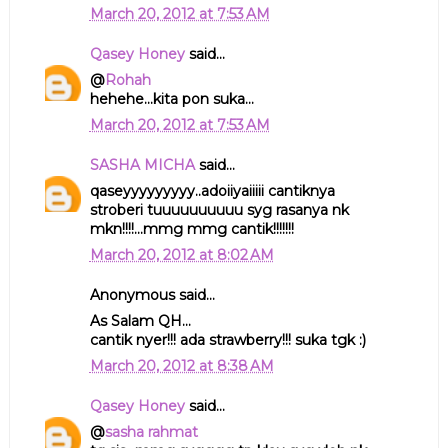
March 20, 2012 at 7:53 AM
Qasey Honey
said...
@
Rohah
hehehe...kita pon suka...
March 20, 2012 at 7:53 AM
SASHA MICHA
said...
qaseyyyyyyyyy..adoiiyaiiiii cantiknya
stroberi tuuuuuuuuuu syg rasanya nk
mkn!!!!...mmg mmg cantik!!!!!!!
March 20, 2012 at 8:02 AM
Anonymous said...
As Salam QH...
cantik nyer!!! ada strawberry!!! suka tgk :)
March 20, 2012 at 8:38 AM
Qasey Honey
said...
@
sasha rahmat