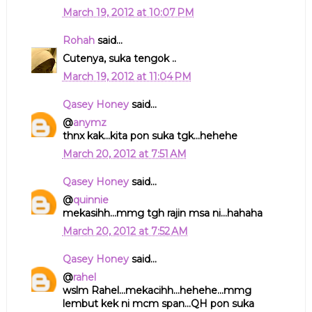
March 19, 2012 at 10:07 PM
Rohah
said...
Cutenya, suka tengok ..
March 19, 2012 at 11:04 PM
Qasey Honey
said...
@
anymz
thnx kak...kita pon suka tgk...hehehe
March 20, 2012 at 7:51 AM
Qasey Honey
said...
@
quinnie
mekasihh...mmg tgh rajin msa ni...hahaha
March 20, 2012 at 7:52 AM
Qasey Honey
said...
@
rahel
wslm Rahel...mekacihh...hehehe...mmg
lembut kek ni mcm span...QH pon suka