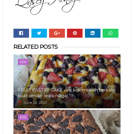
Whats
RELATED POSTS
app
KEK
FRUIT PASTRY CAKE viral..kek mewah berbaloi
buat sendiri (edisi niaga)
June 23, 2021
KEK