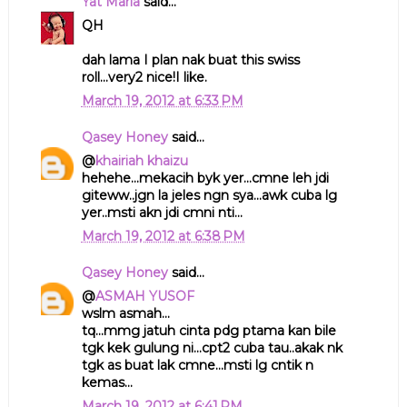
Yat Maria
said...
QH
dah lama I plan nak buat this swiss
roll...very2 nice!I like.
March 19, 2012 at 6:33 PM
Qasey Honey
said...
@
khairiah khaizu
hehehe...mekacih byk yer...cmne leh jdi
giteww..jgn la jeles ngn sya...awk cuba lg
yer..msti akn jdi cmni nti...
March 19, 2012 at 6:38 PM
Qasey Honey
said...
@
ASMAH YUSOF
wslm asmah...
tq...mmg jatuh cinta pdg ptama kan bile
tgk kek gulung ni...cpt2 cuba tau..akak nk
tgk as buat lak cmne...msti lg cntik n
kemas...
March 19, 2012 at 6:41 PM