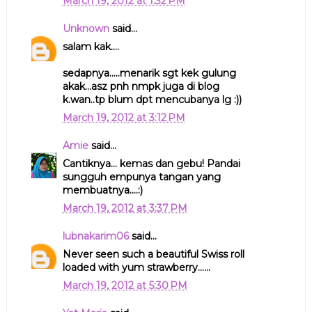
March 19, 2012 at 1:32 PM
Unknown
said...
salam kak....
sedapnya.....menarik sgt kek gulung
akak...asz pnh nmpk juga di blog
k.wan..tp blum dpt mencubanya lg :))
March 19, 2012 at 3:12 PM
Amie
said...
Cantiknya... kemas dan gebu! Pandai
sungguh empunya tangan yang
membuatnya....:)
March 19, 2012 at 3:37 PM
lubnakarim06
said...
Never seen such a beautiful Swiss roll
loaded with yum strawberry......
March 19, 2012 at 5:30 PM