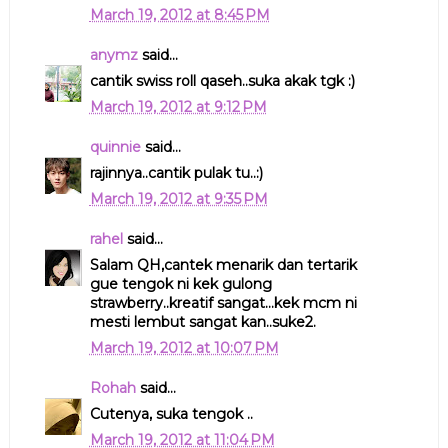
March 19, 2012 at 8:45 PM
anymz
said...
cantik swiss roll qaseh..suka akak tgk :)
March 19, 2012 at 9:12 PM
quinnie
said...
rajinnya..cantik pulak tu..:)
March 19, 2012 at 9:35 PM
rahel
said...
Salam QH,cantek menarik dan tertarik
gue tengok ni kek gulong
strawberry..kreatif sangat...kek mcm ni
mesti lembut sangat kan..suke2.
March 19, 2012 at 10:07 PM
Rohah
said...
Cutenya, suka tengok ..
March 19, 2012 at 11:04 PM