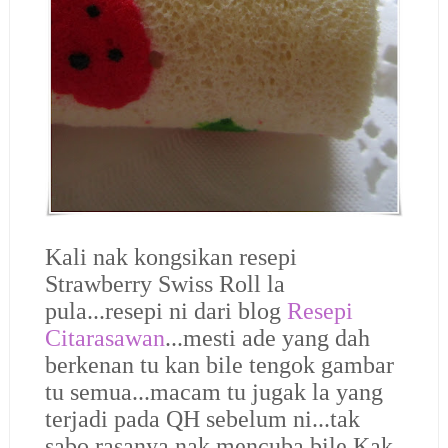
Kali nak kongsikan resepi
Strawberry Swiss Roll la
pula...resepi ni dari blog
Resepi
Citarasawan
...mesti ade yang dah
berkenan tu kan bile tengok gambar
tu semua...macam tu jugak la yang
terjadi pada QH sebelum ni...tak
sabo rasanya nak mencuba bile Kak