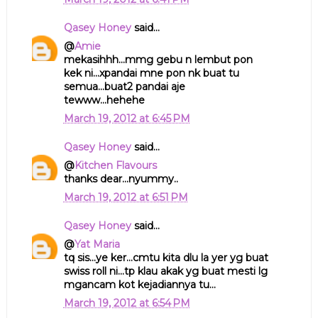
Qasey Honey
said...
@
Amie
mekasihhh...mmg gebu n lembut pon
kek ni...xpandai mne pon nk buat tu
semua...buat2 pandai aje
tewww...hehehe
March 19, 2012 at 6:45 PM
Qasey Honey
said...
@
Kitchen Flavours
thanks dear...nyummy..
March 19, 2012 at 6:51 PM
Qasey Honey
said...
@
Yat Maria
tq sis...ye ker...cmtu kita dlu la yer yg buat
swiss roll ni...tp klau akak yg buat mesti lg
mgancam kot kejadiannya tu...
March 19, 2012 at 6:54 PM