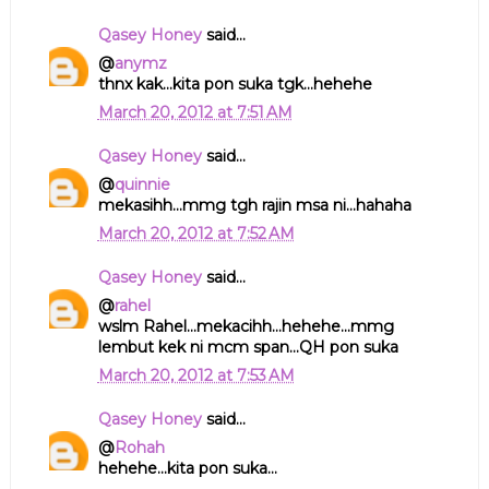
Qasey Honey
said...
@
anymz
thnx kak...kita pon suka tgk...hehehe
March 20, 2012 at 7:51 AM
Qasey Honey
said...
@
quinnie
mekasihh...mmg tgh rajin msa ni...hahaha
March 20, 2012 at 7:52 AM
Qasey Honey
said...
@
rahel
wslm Rahel...mekacihh...hehehe...mmg
lembut kek ni mcm span...QH pon suka
March 20, 2012 at 7:53 AM
Qasey Honey
said...
@
Rohah
hehehe...kita pon suka...