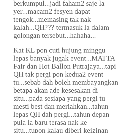
berkumpul...jadi faham2 saje la
yer...macam2 fesyen dapat
tengok...memasing tak nak
kalah...QH??? termasuk la dalam
golongan tersebut...hahaha...
Kat KL pon cuti hujung minggu
lepas banyak jugak event...MATTA
Fair dan Hot Ballon Putrajaya...tapi
QH tak pergi pon kedua2 event
tu...sebab dah boleh membayangkan
betapa akan ade kesesakan di
situ...pada sesiapa yang pergi tu
mesti best dan meriahkan...tahun
lepas QH dah pergi...tahun depan
pula la baru terasa nak ke
situ...tupon kalau diberi keizinan