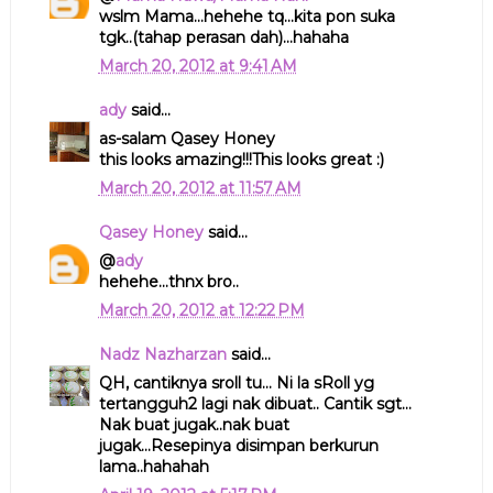
wslm Mama...hehehe tq...kita pon suka
tgk..(tahap perasan dah)...hahaha
March 20, 2012 at 9:41 AM
ady
said...
as-salam Qasey Honey
this looks amazing!!!This looks great :)
March 20, 2012 at 11:57 AM
Qasey Honey
said...
@
ady
hehehe...thnx bro..
March 20, 2012 at 12:22 PM
Nadz Nazharzan
said...
QH, cantiknya sroll tu... Ni la sRoll yg
tertangguh2 lagi nak dibuat.. Cantik sgt...
Nak buat jugak..nak buat
jugak...Resepinya disimpan berkurun
lama..hahahah