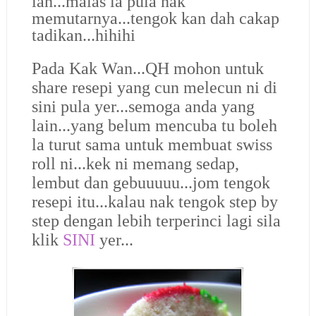
lah...malas la pula nak
memutarnya...tengok kan dah cakap
tadikan...hihihi
Pada Kak Wan...QH mohon untuk
share resepi yang cun melecun ni di
sini pula yer...semoga anda yang
lain...yang belum mencuba tu boleh
la turut sama untuk membuat swiss
roll ni...kek ni memang sedap,
lembut dan gebuuuuu...jom tengok
resepi itu...
kalau nak tengok step by
step dengan lebih terperinci lagi sila
klik
SINI
yer...