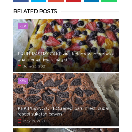
Whats
RELATED POSTS
app
KEK
FRUIT PASTRY CAKE viral..kek mewah berbaloi
buat sendiri (edisi niaga)
June 23, 2021
KEK
KEK PISANG OREO..resepi baru mesti cuba!!
resepi sukatan cawan
May 18, 2021