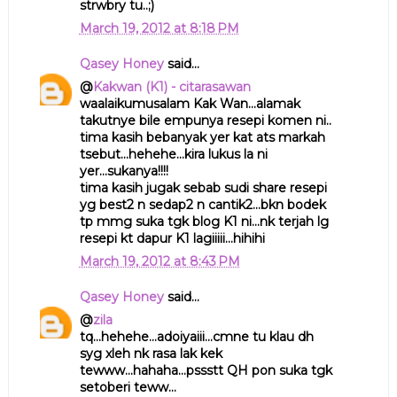
strwbry tu..;)
March 19, 2012 at 8:18 PM
Qasey Honey
said...
@
Kakwan (K1) - citarasawan
waalaikumusalam Kak Wan...alamak
takutnye bile empunya resepi komen ni..
tima kasih bebanyak yer kat ats markah
tsebut...hehehe...kira lukus la ni
yer...sukanya!!!!
tima kasih jugak sebab sudi share resepi
yg best2 n sedap2 n cantik2...bkn bodek
tp mmg suka tgk blog K1 ni...nk terjah lg
resepi kt dapur K1 lagiiiii...hihihi
March 19, 2012 at 8:43 PM
Qasey Honey
said...
@
zila
tq...hehehe...adoiyaiii...cmne tu klau dh
syg xleh nk rasa lak kek
tewww...hahaha...pssstt QH pon suka tgk
setoberi teww...