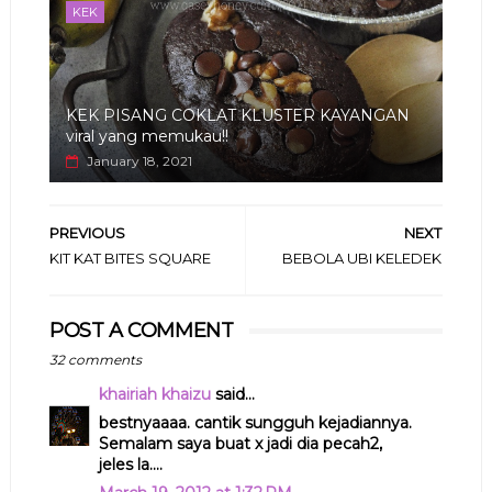
KEK
KEK PISANG COKLAT KLUSTER KAYANGAN
viral yang memukau!!
January 18, 2021
PREVIOUS
NEXT
KIT KAT BITES SQUARE
BEBOLA UBI KELEDEK
POST A COMMENT
32 comments
khairiah khaizu
said...
bestnyaaaa. cantik sungguh kejadiannya.
Semalam saya buat x jadi dia pecah2,
jeles la....