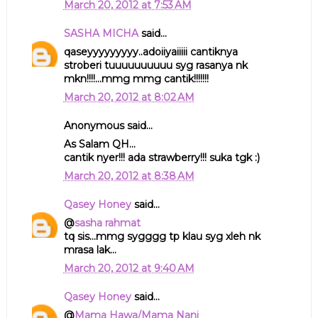
March 20, 2012 at 7:53 AM
SASHA MICHA
said...
qaseyyyyyyyyy..adoiiyaiiiii cantiknya
stroberi tuuuuuuuuuu syg rasanya nk
mkn!!!!...mmg mmg cantik!!!!!!!
March 20, 2012 at 8:02 AM
Anonymous said...
As Salam QH...
cantik nyer!!! ada strawberry!!! suka tgk :)
March 20, 2012 at 8:38 AM
Qasey Honey
said...
@
sasha rahmat
tq sis...mmg sygggg tp klau syg xleh nk
mrasa lak...
March 20, 2012 at 9:40 AM
Qasey Honey
said...
@
Mama Hawa/Mama Nani