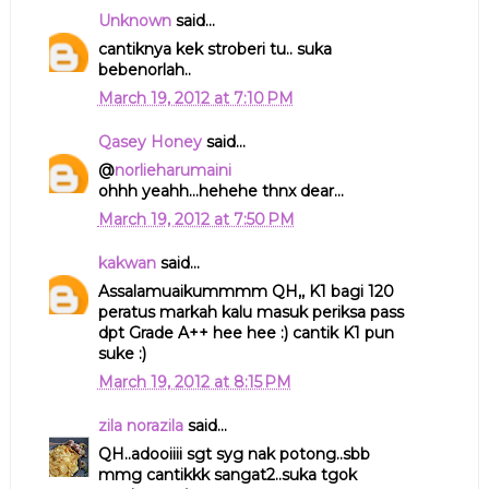
Unknown
said...
cantiknya kek stroberi tu.. suka
bebenorlah..
March 19, 2012 at 7:10 PM
Qasey Honey
said...
@
norlieharumaini
ohhh yeahh...hehehe thnx dear...
March 19, 2012 at 7:50 PM
kakwan
said...
Assalamuaikummmm QH,, K1 bagi 120
peratus markah kalu masuk periksa pass
dpt Grade A++ hee hee :) cantik K1 pun
suke :)
March 19, 2012 at 8:15 PM
zila norazila
said...
QH..adooiiii sgt syg nak potong..sbb
mmg cantikkk sangat2..suka tgok