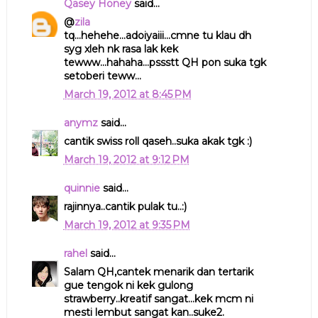
Qasey Honey
said...
@
zila
tq...hehehe...adoiyaiii...cmne tu klau dh
syg xleh nk rasa lak kek
tewww...hahaha...pssstt QH pon suka tgk
setoberi teww...
March 19, 2012 at 8:45 PM
anymz
said...
cantik swiss roll qaseh..suka akak tgk :)
March 19, 2012 at 9:12 PM
quinnie
said...
rajinnya..cantik pulak tu..:)
March 19, 2012 at 9:35 PM
rahel
said...
Salam QH,cantek menarik dan tertarik
gue tengok ni kek gulong
strawberry..kreatif sangat...kek mcm ni
mesti lembut sangat kan..suke2.