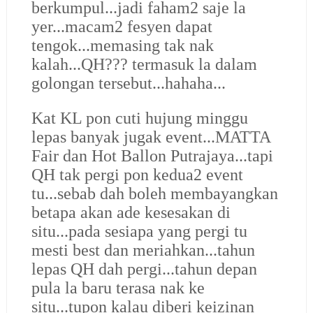
berkumpul...jadi faham2 saje la
yer...macam2 fesyen dapat
tengok...memasing tak nak
kalah...QH??? termasuk la dalam
golongan tersebut...hahaha...
Kat KL pon cuti hujung minggu
lepas banyak jugak event...MATTA
Fair dan Hot Ballon Putrajaya...tapi
QH tak pergi pon kedua2 event
tu...sebab dah boleh membayangkan
betapa akan ade kesesakan di
situ...pada sesiapa yang pergi tu
mesti best dan meriahkan...tahun
lepas QH dah pergi...tahun depan
pula la baru terasa nak ke
situ...tupon kalau diberi keizinan