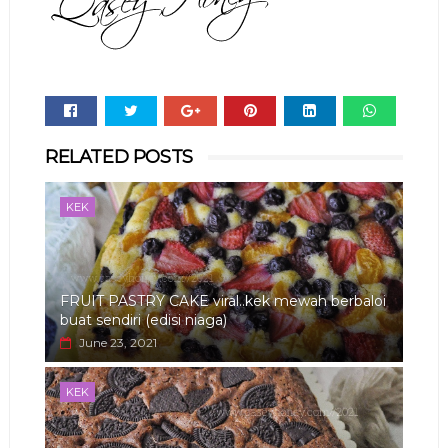
Whats
RELATED POSTS
app
KEK
FRUIT PASTRY CAKE viral..kek mewah berbaloi
buat sendiri (edisi niaga)
June 23, 2021
KEK