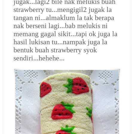
jugak...lagi2 bile nak melukis buah
strawberry tu...mengigil2 jugak la
tangan ni...almaklum la tak berapa
nak berseni lagi...bab melukis ni
memang gagal sikit...tapi ok juga la
hasil lukisan tu...nampak juga la
bentuk buah strawberry syok
sendiri...hehehe...