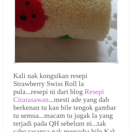
Kali nak kongsikan resepi
Strawberry Swiss Roll la
pula...resepi ni dari blog
Resepi
Citarasawan
...mesti ade yang dah
berkenan tu kan bile tengok gambar
tu semua...macam tu jugak la yang
terjadi pada QH sebelum ni...tak
sabo rasanya nak mencuba bile Kak