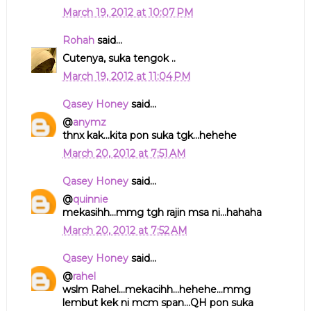
March 19, 2012 at 10:07 PM
Rohah
said...
Cutenya, suka tengok ..
March 19, 2012 at 11:04 PM
Qasey Honey
said...
@
anymz
thnx kak...kita pon suka tgk...hehehe
March 20, 2012 at 7:51 AM
Qasey Honey
said...
@
quinnie
mekasihh...mmg tgh rajin msa ni...hahaha
March 20, 2012 at 7:52 AM
Qasey Honey
said...
@
rahel
wslm Rahel...mekacihh...hehehe...mmg
lembut kek ni mcm span...QH pon suka