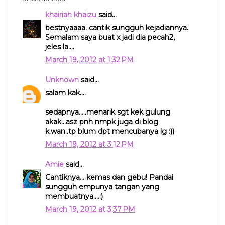
khairiah khaizu
said...
bestnyaaaa. cantik sungguh kejadiannya.
Semalam saya buat x jadi dia pecah2,
jeles la....
March 19, 2012 at 1:32 PM
Unknown
said...
salam kak....
sedapnya.....menarik sgt kek gulung
akak...asz pnh nmpk juga di blog
k.wan..tp blum dpt mencubanya lg :))
March 19, 2012 at 3:12 PM
Amie
said...
Cantiknya... kemas dan gebu! Pandai
sungguh empunya tangan yang
membuatnya....:)
March 19, 2012 at 3:37 PM