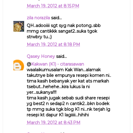
March 19, 2012 at 8:15 PM
zila norazila
said...
QH..adooiiii sgt syg nak potong..sbb
mmg cantikkk sangat2..suka tgok
strwbry tu..;)
March 19, 2012 at 8:18 PM
Qasey Honey
said...
@
Kakwan (K1) - citarasawan
waalaikumusalam Kak Wan...alamak
takutnye bile empunya resepi komen ni..
tima kasih bebanyak yer kat ats markah
tsebut...hehehe...kira lukus la ni
yer...sukanya!!!!
tima kasih jugak sebab sudi share resepi
yg best2 n sedap2 n cantik2...bkn bodek
tp mmg suka tgk blog K1 ni...nk terjah lg
resepi kt dapur K1 lagiiiii...hihihi
March 19, 2012 at 8:43 PM