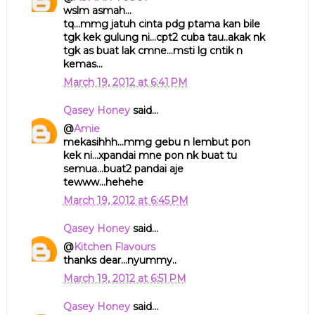
wslm asmah...
tq...mmg jatuh cinta pdg ptama kan bile
tgk kek gulung ni...cpt2 cuba tau..akak nk
tgk as buat lak cmne...msti lg cntik n
kemas...
March 19, 2012 at 6:41 PM
Qasey Honey
said...
@
Amie
mekasihhh...mmg gebu n lembut pon
kek ni...xpandai mne pon nk buat tu
semua...buat2 pandai aje
tewww...hehehe
March 19, 2012 at 6:45 PM
Qasey Honey
said...
@
Kitchen Flavours
thanks dear...nyummy..
March 19, 2012 at 6:51 PM
Qasey Honey
said...