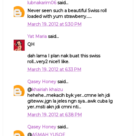
lubnakarim06
said...
Never seen such a beautiful Swiss roll
loaded with yum strawberry......
March 19, 2012 at 5:30 PM
Yat Maria
said...
QH
dah lama I plan nak buat this swiss
roll...very2 nice!I like.
March 19, 2012 at 6:33 PM
Qasey Honey
said...
@
khairiah khaizu
hehehe...mekacih byk yer...cmne leh jdi
giteww..jgn la jeles ngn sya...awk cuba lg
yer..msti akn jdi cmni nti...
March 19, 2012 at 6:38 PM
Qasey Honey
said...
@
ASMAH YUSOF