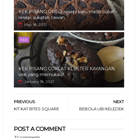
KEK PISANG OREO..resepi baru mesti cuba!!
resepi sukatan cawan
May 18, 2021
KEK
KEK PISANG COKLAT KLUSTER KAYANGAN
viral yang memukau!!
January 18, 2021
PREVIOUS
NEXT
KIT KAT BITES SQUARE
BEBOLA UBI KELEDEK
POST A COMMENT
32 comments