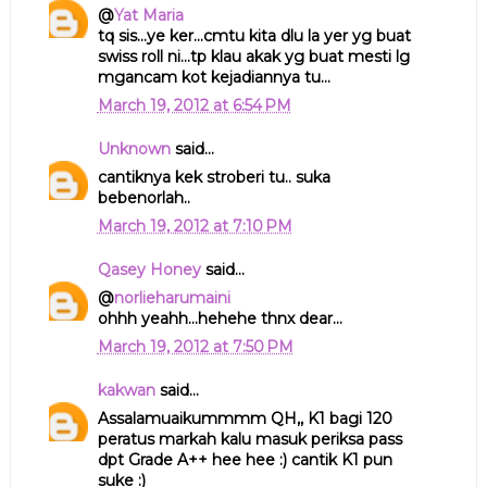
@
Yat Maria
tq sis...ye ker...cmtu kita dlu la yer yg buat
swiss roll ni...tp klau akak yg buat mesti lg
mgancam kot kejadiannya tu...
March 19, 2012 at 6:54 PM
Unknown
said...
cantiknya kek stroberi tu.. suka
bebenorlah..
March 19, 2012 at 7:10 PM
Qasey Honey
said...
@
norlieharumaini
ohhh yeahh...hehehe thnx dear...
March 19, 2012 at 7:50 PM
kakwan
said...
Assalamuaikummmm QH,, K1 bagi 120
peratus markah kalu masuk periksa pass
dpt Grade A++ hee hee :) cantik K1 pun
suke :)