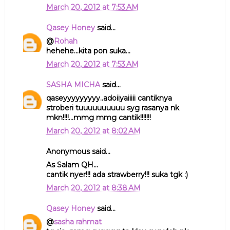
March 20, 2012 at 7:53 AM
Qasey Honey
said...
@
Rohah
hehehe...kita pon suka...
March 20, 2012 at 7:53 AM
SASHA MICHA
said...
qaseyyyyyyyyy..adoiiyaiiiii cantiknya
stroberi tuuuuuuuuuu syg rasanya nk
mkn!!!!...mmg mmg cantik!!!!!!!
March 20, 2012 at 8:02 AM
Anonymous said...
As Salam QH...
cantik nyer!!! ada strawberry!!! suka tgk :)
March 20, 2012 at 8:38 AM
Qasey Honey
said...
@
sasha rahmat