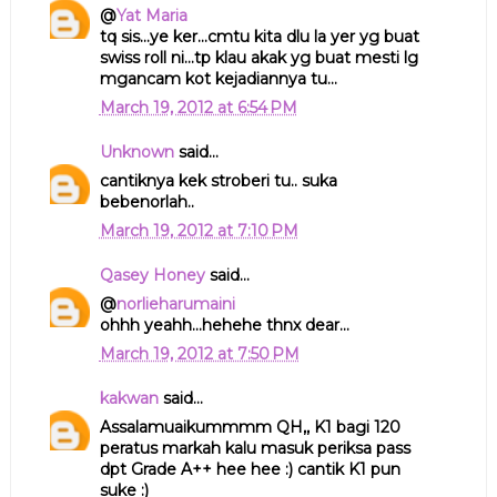
@
Yat Maria
tq sis...ye ker...cmtu kita dlu la yer yg buat
swiss roll ni...tp klau akak yg buat mesti lg
mgancam kot kejadiannya tu...
March 19, 2012 at 6:54 PM
Unknown
said...
cantiknya kek stroberi tu.. suka
bebenorlah..
March 19, 2012 at 7:10 PM
Qasey Honey
said...
@
norlieharumaini
ohhh yeahh...hehehe thnx dear...
March 19, 2012 at 7:50 PM
kakwan
said...
Assalamuaikummmm QH,, K1 bagi 120
peratus markah kalu masuk periksa pass
dpt Grade A++ hee hee :) cantik K1 pun
suke :)