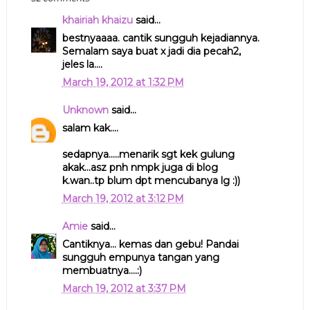
khairiah khaizu
said...
bestnyaaaa. cantik sungguh kejadiannya.
Semalam saya buat x jadi dia pecah2,
jeles la....
March 19, 2012 at 1:32 PM
Unknown
said...
salam kak....
sedapnya.....menarik sgt kek gulung
akak...asz pnh nmpk juga di blog
k.wan..tp blum dpt mencubanya lg :))
March 19, 2012 at 3:12 PM
Amie
said...
Cantiknya... kemas dan gebu! Pandai
sungguh empunya tangan yang
membuatnya....:)
March 19, 2012 at 3:37 PM