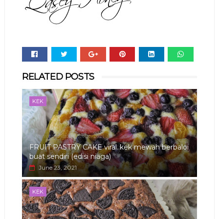
Whats
RELATED POSTS
app
KEK
FRUIT PASTRY CAKE viral..kek mewah berbaloi
buat sendiri (edisi niaga)
June 23, 2021
KEK