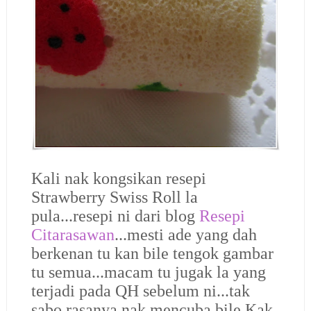
Kali nak kongsikan resepi
Strawberry Swiss Roll la
pula...resepi ni dari blog
Resepi
Citarasawan
...mesti ade yang dah
berkenan tu kan bile tengok gambar
tu semua...macam tu jugak la yang
terjadi pada QH sebelum ni...tak
sabo rasanya nak mencuba bile Kak