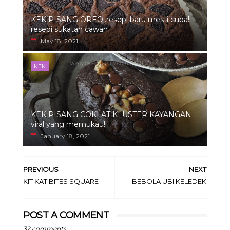
KEK PISANG OREO..resepi baru mesti cuba!!
resepi sukatan cawan
May 18, 2021
KEK
KEK PISANG COKLAT KLUSTER KAYANGAN
viral yang memukau!!
January 18, 2021
PREVIOUS
NEXT
KIT KAT BITES SQUARE
BEBOLA UBI KELEDEK
POST A COMMENT
32 comments