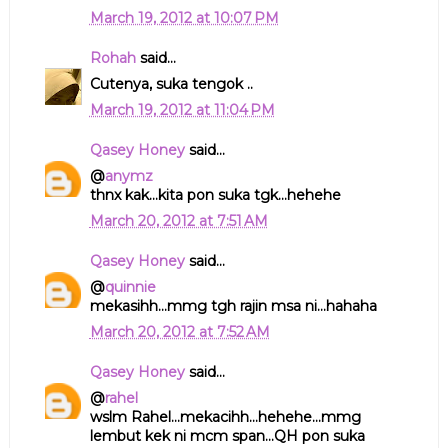
March 19, 2012 at 10:07 PM
Rohah
said...
Cutenya, suka tengok ..
March 19, 2012 at 11:04 PM
Qasey Honey
said...
@
anymz
thnx kak...kita pon suka tgk...hehehe
March 20, 2012 at 7:51 AM
Qasey Honey
said...
@
quinnie
mekasihh...mmg tgh rajin msa ni...hahaha
March 20, 2012 at 7:52 AM
Qasey Honey
said...
@
rahel
wslm Rahel...mekacihh...hehehe...mmg
lembut kek ni mcm span...QH pon suka