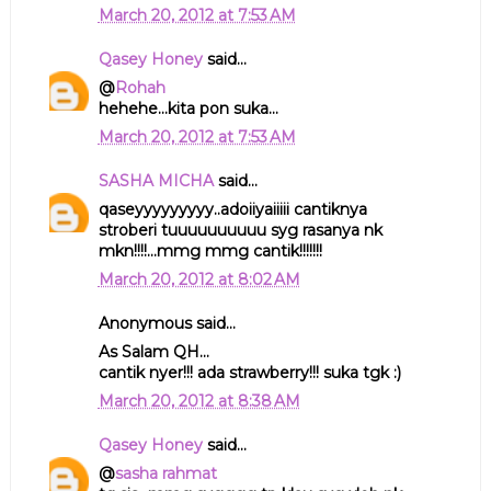
March 20, 2012 at 7:53 AM
Qasey Honey
said...
@
Rohah
hehehe...kita pon suka...
March 20, 2012 at 7:53 AM
SASHA MICHA
said...
qaseyyyyyyyyy..adoiiyaiiiii cantiknya
stroberi tuuuuuuuuuu syg rasanya nk
mkn!!!!...mmg mmg cantik!!!!!!!
March 20, 2012 at 8:02 AM
Anonymous said...
As Salam QH...
cantik nyer!!! ada strawberry!!! suka tgk :)
March 20, 2012 at 8:38 AM
Qasey Honey
said...
@
sasha rahmat