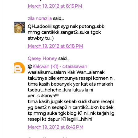
March 19, 2012 at 8:15 PM
zila norazila
said...
QH..adooiiii sgt syg nak potong..sbb
mmg cantikkk sangat2..suka tgok
strwbry tu..;)
March 19, 2012 at 8:18 PM
Qasey Honey
said...
@
Kakwan (K1) - citarasawan
waalaikumusalam Kak Wan...alamak
takutnye bile empunya resepi komen ni..
tima kasih bebanyak yer kat ats markah
tsebut...hehehe...kira lukus la ni
yer...sukanya!!!!
tima kasih jugak sebab sudi share resepi
yg best2 n sedap2 n cantik2...bkn bodek
tp mmg suka tgk blog K1 ni...nk terjah lg
resepi kt dapur K1 lagiiiii...hihihi
March 19, 2012 at 8:43 PM