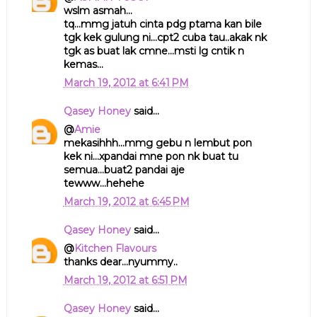
wslm asmah...
tq...mmg jatuh cinta pdg ptama kan bile
tgk kek gulung ni...cpt2 cuba tau..akak nk
tgk as buat lak cmne...msti lg cntik n
kemas...
March 19, 2012 at 6:41 PM
Qasey Honey
said...
@
Amie
mekasihhh...mmg gebu n lembut pon
kek ni...xpandai mne pon nk buat tu
semua...buat2 pandai aje
tewww...hehehe
March 19, 2012 at 6:45 PM
Qasey Honey
said...
@
Kitchen Flavours
thanks dear...nyummy..
March 19, 2012 at 6:51 PM
Qasey Honey
said...