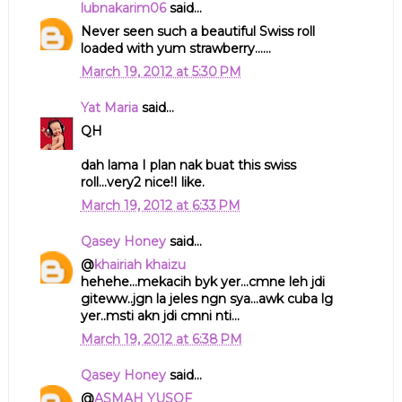
lubnakarim06
said...
Never seen such a beautiful Swiss roll
loaded with yum strawberry......
March 19, 2012 at 5:30 PM
Yat Maria
said...
QH
dah lama I plan nak buat this swiss
roll...very2 nice!I like.
March 19, 2012 at 6:33 PM
Qasey Honey
said...
@
khairiah khaizu
hehehe...mekacih byk yer...cmne leh jdi
giteww..jgn la jeles ngn sya...awk cuba lg
yer..msti akn jdi cmni nti...
March 19, 2012 at 6:38 PM
Qasey Honey
said...
@
ASMAH YUSOF