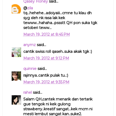
Qasey Honey
said...
@
zila
tq...hehehe...adoiyaiii...cmne tu klau dh
syg xleh nk rasa lak kek
tewww...hahaha...pssstt QH pon suka tgk
setoberi teww...
March 19, 2012 at 8:45 PM
anymz
said...
cantik swiss roll qaseh..suka akak tgk :)
March 19, 2012 at 9:12 PM
quinnie
said...
rajinnya..cantik pulak tu..:)
March 19, 2012 at 9:35 PM
rahel
said...
Salam QH,cantek menarik dan tertarik
gue tengok ni kek gulong
strawberry..kreatif sangat...kek mcm ni
mesti lembut sangat kan..suke2.