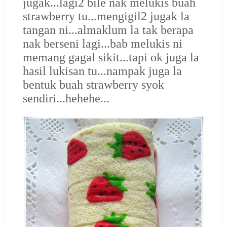
jugak...lagi2 bile nak melukis buah
strawberry tu...mengigil2 jugak la
tangan ni...almaklum la tak berapa
nak berseni lagi...bab melukis ni
memang gagal sikit...tapi ok juga la
hasil lukisan tu...nampak juga la
bentuk buah strawberry syok
sendiri...hehehe...