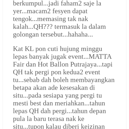
berkumpul...jadi faham2 saje la
yer...macam2 fesyen dapat
tengok...memasing tak nak
kalah...QH??? termasuk la dalam
golongan tersebut...hahaha...
Kat KL pon cuti hujung minggu
lepas banyak jugak event...MATTA
Fair dan Hot Ballon Putrajaya...tapi
QH tak pergi pon kedua2 event
tu...sebab dah boleh membayangkan
betapa akan ade kesesakan di
situ...pada sesiapa yang pergi tu
mesti best dan meriahkan...tahun
lepas QH dah pergi...tahun depan
pula la baru terasa nak ke
situ...tupon kalau diberi keizinan